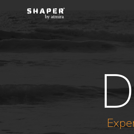
D
Exper