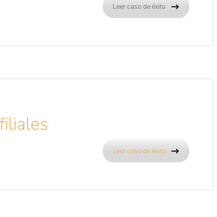
Leer caso de éxito
iliales
Leer caso de éxito