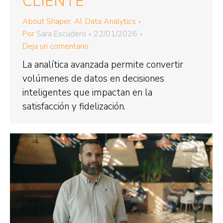
CLIENTE
About Shaper
,
AI
,
Data Analytics
Por
Sara Escudero
22/01/2026
Deja un comentario
La analítica avanzada permite convertir
volúmenes de datos en decisiones
inteligentes que impactan en la
satisfacción y fidelización.