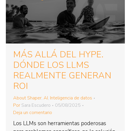
MÁS ALLÁ DEL HYPE.
DÓNDE LOS LLMS
REALMENTE GENERAN
ROI
About Shaper
,
AI
,
Inteligencia de datos
Por
Sara Escudero
05/08/2025
Deja un comentario
Los LLMs son herramientas poderosas